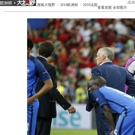
高清
搜狐大视野
>
2016欧洲杯
>
2016法国
查看原图
全部图片